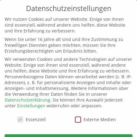
Datenschutzeinstellungen
Wir nutzen Cookies auf unserer Website. Einige von ihnen
sind essenziell, während andere uns helfen, diese Website
und Ihre Erfahrung zu verbessern.
Wenn Sie unter 16 Jahre alt sind und Ihre Zustimmung zu
Unsere Schulen sollen ein angstfreier Raum
freiwilligen Diensten geben möchten, müssen Sie Ihre
sein
Erziehungsberechtigten um Erlaubnis bitten.
von
H.M.K. (Vorsitzender LV S.-H.)
|
18. Apr. 2026
|
Wir verwenden Cookies und andere Technologien auf unserer
Allgemein
Website. Einige von ihnen sind essenziell, während andere
uns helfen, diese Website und Ihre Erfahrung zu verbessern.
Lehrer und Schüler haben ein Recht auf eine
Personenbezogene Daten können verarbeitet werden (z. B. IP-
Adressen), z. B. für personalisierte Anzeigen und Inhalte oder
angstfreie Schule. So wie auf dem Bild der freie
Anzeigen- und Inhaltsmessung.
Weitere Informationen über
Zugang zur Ostsee möglich ist, weil die nur für
die Verwendung Ihrer Daten finden Sie in unserer
Sturmfluten gedachte Barriere entfernt wurde, muss
Datenschutzerklärung
.
Sie können Ihre Auswahl jederzeit
der Zugang zur Bildung barrierefrei für alle möglich
unter
Einstellungen
widerrufen oder anpassen.
sein. Ziel der Politik...
Datenschutzeinstellungen
Essenziell
Externe Medien
Demokratie lebt nicht von der Nabelschau
von
H.M.K. (Vorsitzender LV S.-H.)
|
18. Dez. 2025
|