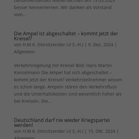
Landesverbandes Niedersachsen am 15.03.2025
Sie können Ihre Einwilligung zu ganzen Kategorien geben
besser kennenlernen. Wir danken als Vorstand
oder sich weitere Informationen anzeigen lassen und so nur
vom...
bestimmte Cookies auswählen.
Alle akzeptieren
Speichern
Die Ampel ist abgeschaltet – kommt jetzt der
Kreisel?
Zurück
von
H.M.K. (Vorsitzender LV S.-H.)
|
9. Dez. 2024
|
Datenschutzeinstellungen
Allgemein
Essenziell (1)
Verkehrsregelung mit Kreisel Bild: Hans Martin
Essenzielle Cookies ermöglichen grundlegende Funktionen und sind für
die einwandfreie Funktion der Website erforderlich.
Konzelmann Die Ampel hat sich abgeschaltet –
kommt jetzt der Kreisel? Verkehrsteilnehmer wissen
Cookie-Informationen anzeigen
es schon lange. Ampeln stören den Verkehrsfluss
Ext
Externe Medien (7)
und die Unterhaltskosten sind wesentlich höher als
bei Kreiseln. Die...
Inhalte von Videoplattformen und Social-Media-Plattformen werden
standardmäßig blockiert. Wenn Cookies von externen Medien akzeptiert
werden, bedarf der Zugriff auf diese Inhalte keiner manuellen
Deutschland darf nie wieder Kriegspartei
Einwilligung mehr.
werden!
Cookie-Informationen anzeigen
von
H.M.K. (Vorsitzender LV S.-H.)
|
15. Okt. 2024
|
Allgemein
Datenschutzerklärung
Impressum